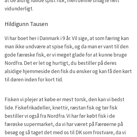
at de aldrig havde spist fisk, men denne smagte helt
vidunderligt.
Hildigunn Tausen
Vi har boet her i Danmark i 9 år. Vil sige, at som færing kan
man ikke undvære at spise fisk, og da man er vant til den
gode færøske fisk, er vi meget glade for at kunne bruge
Nordfra. Det er let og hurtigt, du bestiller på deres
alsidige hjemmeside den fisk du ønsker og kan få den kørt
til døren inden for kort tid.
Fisken vi plejer at købe er mest torsk, den kan vi bedst
lide. Fiskefrikadeller, knettir, ræstan fisk og tør fisk
bestiller vi også fra Nordfra. Vi har før købt fisk i de
færøske supermarket, da vi har været på Færøerne på
besøg og så taget det med os til DK som frostvare, da vi