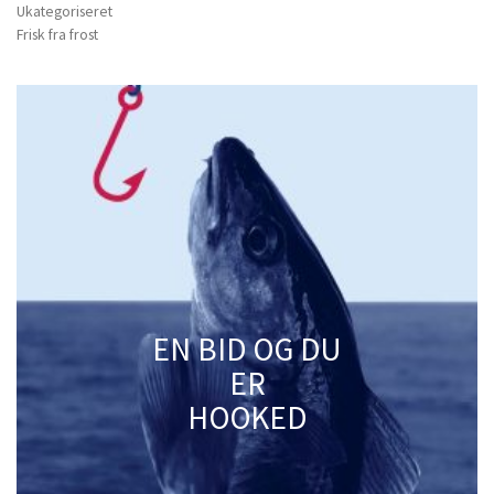
Ukategoriseret
Frisk fra frost
EN BID OG DU
ER
HOOKED