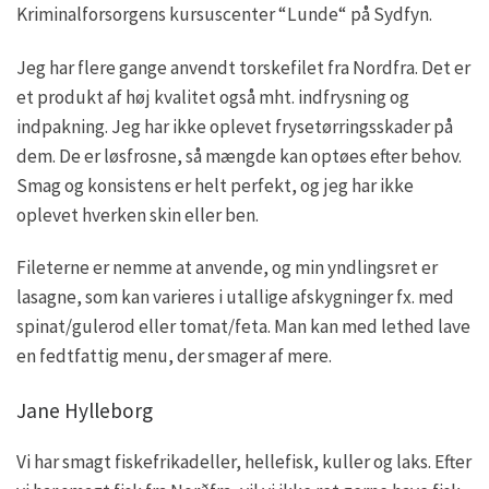
Kriminalforsorgens kursuscenter “Lunde“ på Sydfyn.
Jeg har flere gange anvendt torskefilet fra Nordfra. Det er
et produkt af høj kvalitet også mht. indfrysning og
indpakning. Jeg har ikke oplevet frysetørringsskader på
dem. De er løsfrosne, så mængde kan optøes efter behov.
Smag og konsistens er helt perfekt, og jeg har ikke
oplevet hverken skin eller ben.
Fileterne er nemme at anvende, og min yndlingsret er
lasagne, som kan varieres i utallige afskygninger fx. med
spinat/gulerod eller tomat/feta. Man kan med lethed lave
en fedtfattig menu, der smager af mere.
Jane Hylleborg
Vi har smagt fiskefrikadeller, hellefisk, kuller og laks. Efter