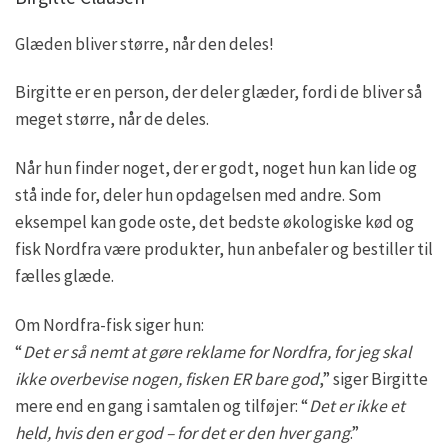
Glæden bliver større, når den deles!
Birgitte er en person, der deler glæder, fordi de bliver så
meget større, når de deles.
Når hun finder noget, der er godt, noget hun kan lide og
stå inde for, deler hun opdagelsen med andre. Som
eksempel kan gode oste, det bedste økologiske kød og
fisk Nordfra være produkter, hun anbefaler og bestiller til
fælles glæde.
Om Nordfra-fisk siger hun:
“
Det er så nemt at gøre reklame for Nordfra, for jeg skal
ikke overbevise nogen, fisken ER bare god
,” siger Birgitte
mere end en gang i samtalen og tilføjer: “
Det er ikke et
held, hvis den er god – for det er den hver gang
.”