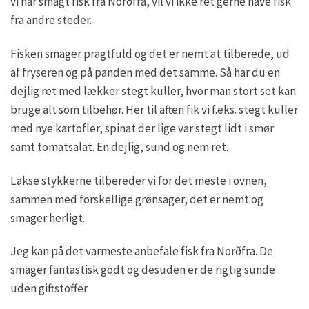
vi har smagt fisk fra Norðfra, vil vi ikke ret gerne have fisk
fra andre steder.
Fisken smager pragtfuld og det er nemt at tilberede, ud
af fryseren og på panden med det samme. Så har du en
dejlig ret med lækker stegt kuller, hvor man stort set kan
bruge alt som tilbehør. Her til aften fik vi f.eks. stegt kuller
med nye kartofler, spinat der lige var stegt lidt i smør
samt tomatsalat. En dejlig, sund og nem ret.
Lakse stykkerne tilbereder vi for det meste i ovnen,
sammen med forskellige grønsager, det er nemt og
smager herligt.
Jeg kan på det varmeste anbefale fisk fra Norðfra. De
smager fantastisk godt og desuden er de rigtig sunde
uden giftstoffer