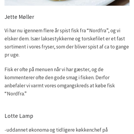
Jette Møller
Vi har nu igennem flere år spist fisk fra “Nordfra”, og vi
elsker dem. Især laksestykkerne og torskefilet er et fast
sortiment i vores fryser, som der bliver spist af ca to gange
pr uge.
Fisk er ofte på menuen når vi har gæster, og de
kommenterer ofte den gode smag i fisken. Derfor
anbefaler vi varmt vores omgangskreds at købe fisk
“Nordfra.”
Lotte Lamp
-uddannet økonoma og tidligere køkkenchef på