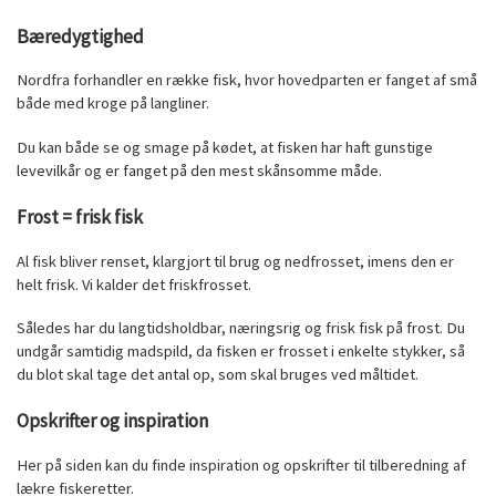
B
æredygtighed
Nordfra forhandler en række fisk, hvor hovedparten er fanget af små
både med kroge på langliner.
Du kan både se og smage på kødet, at fisken har haft gunstige
levevilkår og er fanget på den mest skånsomme måde.
Frost = frisk fisk
Al fisk bliver renset, klargjort til brug og nedfrosset, imens den er
helt frisk. Vi kalder det friskfrosset.
Således har du langtidsholdbar, næringsrig og frisk fisk på frost. Du
undgår samtidig madspild, da fisken er frosset i enkelte stykker, så
du blot skal tage det antal op, som skal bruges ved måltidet.
Opskrifter og inspiration
Her på siden kan du finde inspiration og opskrifter til tilberedning af
lækre fiskeretter.