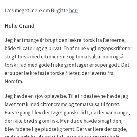
Læs meget mere om Birgitte
her!
Helle Grand
Jeg har i mange år brugt den lækre torsk fra Færøerne,
både til catering og privat. En af mine ynglingsopskrifter er
stegt torsk med citroncreme og tomatsalsa, men også
torsk i fad med gode friske grøntsager er super godt. Det
er super lækre faste torske fileter, der leveres fra
Nordfra.
Jeg havde en sjov oplevelse. Til et ridestævne havde jeg
lavet torsk med citroncreme og tomatsalsa til forret.
Første gang blev der taget ganske lidt, da der var mange,
der ikke brød sig om fisk. Men da de havde smagt den,
blev fadene lige pludselig tømt. Der var flere der sagde,