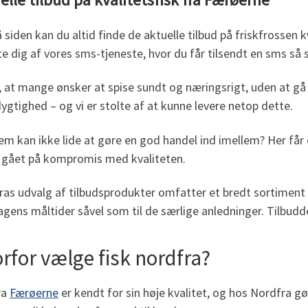
 siden kan du altid finde de aktuelle tilbud på friskfrossen 
e dig af vores sms-tjeneste, hvor du får tilsendt en sms så sn
d, at mange ønsker at spise sundt og næringsrigt, uden at 
gtighed – og vi er stolte af at kunne levere netop dette.
m kan ikke lide at gøre en god handel ind imellem? Her får 
r gået på kompromis med kvaliteten.
as udvalg af tilbudsprodukter omfatter et bredt sortiment af f
gens måltider såvel som til de særlige anledninger. Tilbudden
rfor vælge fisk nordfra?
ra
Færøerne
er kendt for sin høje kvalitet, og hos Nordfra gør