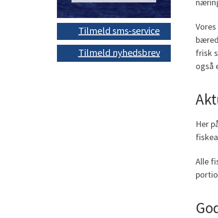
næring
Vores 
Tilmeld sms-service
bæredy
Tilmeld nyhedsbrev
frisk 
også 
Akt
Her på
fiskea
Alle f
portio
God