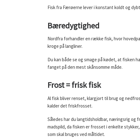
Fisk fra Færøerne lever i konstant koldt og dybt
B
æredygtighed
Nordfra forhandler en række fisk, hvor hovedp
kroge på langliner.
Du kan både se og smage på kødet, at fisken har
fanget på den mest skånsomme måde.
Frost = frisk fisk
Al fisk bliver renset, klargjort til brug og nedfro
kalder det friskfrosset.
Således har du langtidsholdbar, næringsrig og fr
madspild, da fisken er frosset i enkelte stykker,
som skal bruges ved måltidet.