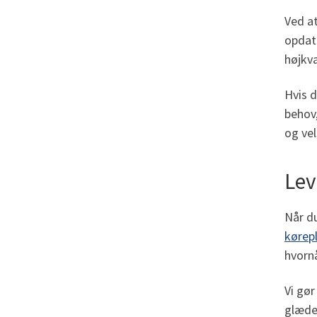
Ved at
opdat
højkva
Hvis d
behov,
og vel
Lev
Når du
kørep
hvornå
Vi gør
glæder