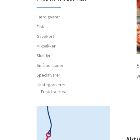
Færdigvarer
Fisk
Gavekort
Mixpakker
Skaldyr
S
Små portioner
Specialvarer
7
Ukategoriseret
Frisk fra frost
Aktu