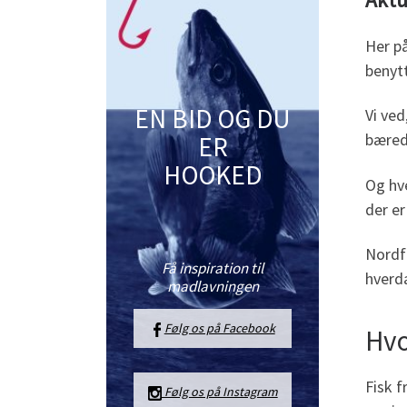
Her på
benytt
EN BID OG DU
Vi ve
bæredy
ER
HOOKED
Og hve
der e
Nordfr
Få inspiration til
hverda
madlavningen
Følg os på Facebook
Hvo
Fisk f
Følg os på Instagram