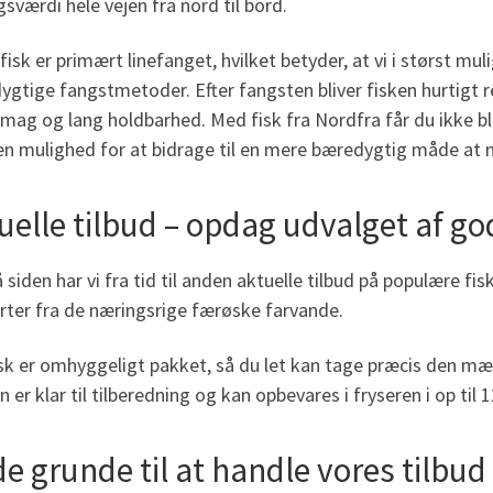
sværdi hele vejen fra nord til bord.
fisk er primært linefanget, hvilket betyder, at vi i størst
gtige fangstmetoder. Efter fangsten bliver fisken hurtigt ren
smag og lang holdbarhed. Med fisk fra Nordfra får du ikke bl
en mulighed for at bidrage til en mere bæredygtig måde at n
uelle tilbud – opdag udvalget af god
 siden har vi fra tid til anden aktuelle tilbud på populære fi
rter fra de næringsrige færøske farvande.
isk er omhyggeligt pakket, så du let kan tage præcis den mæ
n er klar til tilberedning og kan opbevares i fryseren i op til
e grunde til at handle vores tilbud