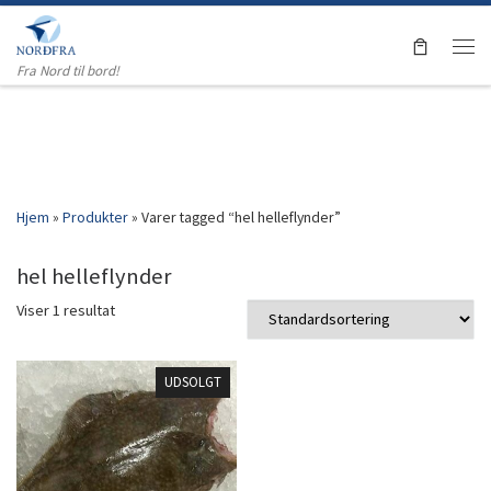
Skip to content
Men
Fra Nord til bord!
Hjem
»
Produkter
»
Varer tagged “hel helleflynder”
hel helleflynder
Viser 1 resultat
UDSOLGT