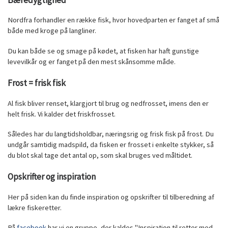
B
æredygtighed
Nordfra forhandler en række fisk, hvor hovedparten er fanget af små
både med kroge på langliner.
Du kan både se og smage på kødet, at fisken har haft gunstige
levevilkår og er fanget på den mest skånsomme måde.
Frost = frisk fisk
Al fisk bliver renset, klargjort til brug og nedfrosset, imens den er
helt frisk. Vi kalder det friskfrosset.
Således har du langtidsholdbar, næringsrig og frisk fisk på frost. Du
undgår samtidig madspild, da fisken er frosset i enkelte stykker, så
du blot skal tage det antal op, som skal bruges ved måltidet.
Opskrifter og inspiration
Her på siden kan du finde inspiration og opskrifter til tilberedning af
lækre fiskeretter.
På
facebook
har vi en gruppe, der kaldes "Inspiration til retter med