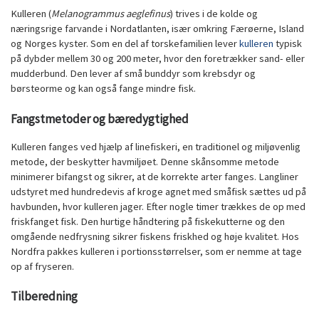
Kulleren (
Melanogrammus aeglefinus
) trives i de kolde og
næringsrige farvande i Nordatlanten, især omkring Færøerne, Island
og Norges kyster. Som en del af torskefamilien lever
kulleren
typisk
på dybder mellem 30 og 200 meter, hvor den foretrækker sand- eller
mudderbund. Den lever af små bunddyr som krebsdyr og
børsteorme og kan også fange mindre fisk.
Fangstmetoder og bæredygtighed
Kulleren fanges ved hjælp af linefiskeri, en traditionel og miljøvenlig
metode, der beskytter havmiljøet. Denne skånsomme metode
minimerer bifangst og sikrer, at de korrekte arter fanges. Langliner
udstyret med hundredevis af kroge agnet med småfisk sættes ud på
havbunden, hvor kulleren jager. Efter nogle timer trækkes de op med
friskfanget fisk. Den hurtige håndtering på fiskekutterne og den
omgående nedfrysning sikrer fiskens friskhed og høje kvalitet. Hos
Nordfra pakkes kulleren i portionsstørrelser, som er nemme at tage
op af fryseren.
Tilberedning