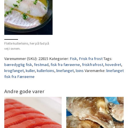
Flotte kullerloins, her på fad på
vej i ovnen.
Varenummer (SKU):
22815
Kategorier:
Fisk
,
Frisk fra frost
Tags:
bæredygtig fisk
,
festmad
,
fisk fra færøerne
,
friskfrafrost
,
hovedret
,
krogfanget
,
kuller
,
kullerloins
,
linefanget
,
loins
Varemærke:
linefanget
fisk fra Færøerne
Andre gode varer