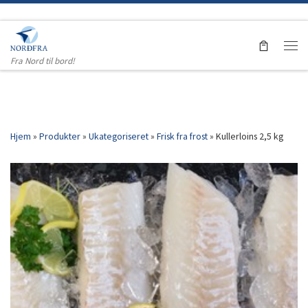
Skip to content
Men
Fra Nord til bord!
Hjem
»
Produkter
»
Ukategoriseret
»
Frisk fra frost
»
Kullerloins 2,5 kg