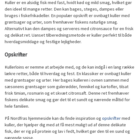
Kuller er en alsidig fisk med fast, hvidt kød og mild smag, hvilket gør
den ideel til mange retter. Den kan bages, steges, dampes eller
bruges i fiskefrikadeller. En populær opskrift er ovnbagt kuller med
grøntsager og urter, som fremhæver fiskens naturlige smag.
Alternativt kan den dampes og serveres med citronsauce for en frisk
og delikat ret. Uanset tilberedningsmetode er kuller perfekt til både
hverdagsmiddage og festlige lejligheder.
Opskrifter
Kullerloins er nemme at arbejde med, og de kan indgå i en lang række
lækre retter, både til hverdag og fest. En klassiker er ovnbagt kuller
med grøntsager og urter. Her bages kulleren i ovnen sammen med
sæsonens grøntsager som gulerødder, fennikel og kartofler, tilsat
frisk timian, rosmarin og et skvæt citronsaft. Denne ret fremhæver
fiskens delikate smag og gør det til et sundt og nærende måltid for
hele familien.
På Nordfras hjemmeside kan du finde inspiration og
opskrifter
med
kuller, der hjælper dig med at få mest muligt ud af denne delikate
fisk, der er rig på protein og lav i fedt, hvilket gør den til en sund og
nærende spise.