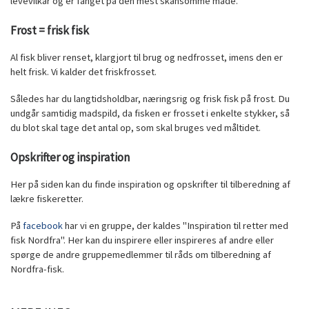
levevilkår og er fanget på den mest skånsomme måde.
Frost = frisk fisk
Al fisk bliver renset, klargjort til brug og nedfrosset, imens den er
helt frisk. Vi kalder det friskfrosset.
Således har du langtidsholdbar, næringsrig og frisk fisk på frost. Du
undgår samtidig madspild, da fisken er frosset i enkelte stykker, så
du blot skal tage det antal op, som skal bruges ved måltidet.
Opskrifter og inspiration
Her på siden kan du finde inspiration og opskrifter til tilberedning af
lækre fiskeretter.
På
facebook
har vi en gruppe, der kaldes "Inspiration til retter med
fisk Nordfra". Her kan du inspirere eller inspireres af andre eller
spørge de andre gruppemedlemmer til råds om tilberedning af
Nordfra-fisk.