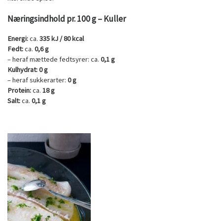
Næringsindhold pr. 100 g – Kuller
Energi:
ca.
335 kJ / 80 kcal
Fedt:
ca.
0,6 g
– heraf mættede fedtsyrer: ca.
0,1 g
Kulhydrat:
0 g
– heraf sukkerarter:
0 g
Protein:
ca.
18 g
Salt:
ca.
0,1 g