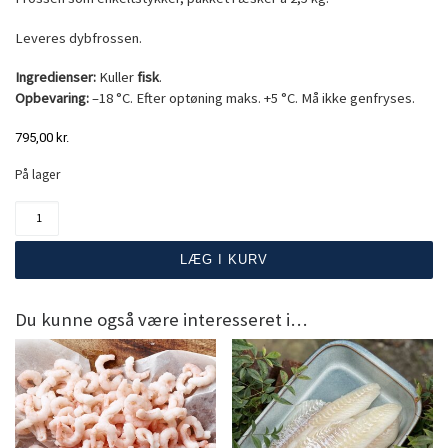
Leveres dybfrossen.
Ingredienser:
Kuller
fisk
.
Opbevaring:
–18 °C. Efter optøning maks. +5 °C. Må ikke genfryses.
795,00
kr.
På lager
Kullerloins 2,5 kg antal
LÆG I KURV
Du kunne også være interesseret i…