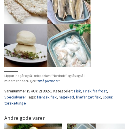
Lippur indgår også i mixpakken “Nordmix” og fås også i
mindre enheder. Tjek “
små portioner
“.
Varenummer (SKU):
21802-1
Kategorier:
Fisk
,
Frisk fra frost
,
Specialvarer
Tags:
færøsk fisk
,
hagekød
,
linefanget fisk
,
lippur
,
torsketunge
Andre gode varer