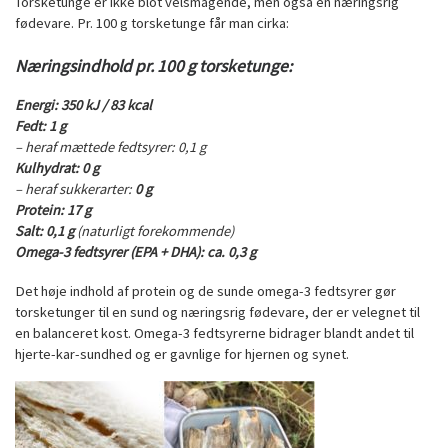
Torsketunge er ikke blot velsmagende, men også en næringsrig
fødevare. Pr. 100 g torsketunge får man cirka:
Næringsindhold pr. 100 g torsketunge:
Energi:
350 kJ / 83 kcal
Fedt:
1 g
– heraf mættede fedtsyrer: 0,1 g
Kulhydrat:
0 g
– heraf sukkerarter:
0 g
Protein:
17 g
Salt:
0,1 g
(naturligt forekommende)
Omega-3 fedtsyrer (EPA + DHA):
ca. 0,3 g
Det høje indhold af protein og de sunde omega-3 fedtsyrer gør
torsketunger til en sund og næringsrig fødevare, der er velegnet til
en balanceret kost. Omega-3 fedtsyrerne bidrager blandt andet til
hjerte-kar-sundhed og er gavnlige for hjernen og synet.