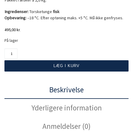
Pakket i æsker á 2,0 kg.
Ingredienser:
Torsketunge
fisk
Opbevaring:
–18 °C. Efter optøning maks. +5 °C. Må ikke genfryses.
495,00
kr.
På lager
Lippur - torsketunge 2 kg antal
LÆG I KURV
Beskrivelse
Yderligere information
Anmeldelser (0)