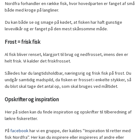
Nordfra forhandler en række fisk, hvor hovedparten er fanget af små
både med kroge på langliner.
Du kan både se og smage på kødet, at fisken har haft gunstige
levevilkår og er fanget på den mest skånsomme måde.
Frost = frisk fisk
Al fisk bliver renset, klargjort til brug og nedfrosset, imens den er
helt frisk. Vi kalder det friskfrosset.
Således har du langtidsholdbar, næringsrig og frisk fisk på frost. Du
undgår samtidig madspild, da fisken er frosset i enkelte stykker, så
du blot skal tage det antal op, som skal bruges ved måltidet.
Opskrifter og inspiration
Her på siden kan du finde inspiration og opskrifter til tilberedning af
lækre fiskeretter.
På
facebook
har vi en gruppe, der kaldes "Inspiration til retter med
fisk Nordfra". Her kan du inspirere eller inspireres af andre eller