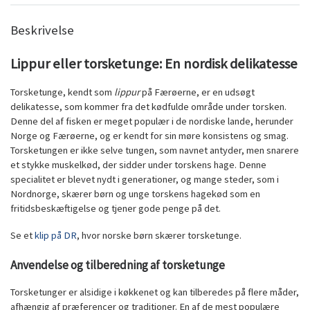
Beskrivelse
Lippur eller torsketunge: En nordisk delikatesse
Torsketunge, kendt som
lippur
på Færøerne, er en udsøgt
delikatesse, som kommer fra det kødfulde område under torsken.
Denne del af fisken er meget populær i de nordiske lande, herunder
Norge og Færøerne, og er kendt for sin møre konsistens og smag.
Torsketungen er ikke selve tungen, som navnet antyder, men snarere
et stykke muskelkød, der sidder under torskens hage. Denne
specialitet er blevet nydt i generationer, og mange steder, som i
Nordnorge, skærer børn og unge torskens hagekød som en
fritidsbeskæftigelse og tjener gode penge på det.
Se et
klip på DR
, hvor norske børn skærer torsketunge.
Anvendelse og tilberedning af torsketunge
Torsketunger er alsidige i køkkenet og kan tilberedes på flere måder,
afhængig af præferencer og traditioner. En af de mest populære