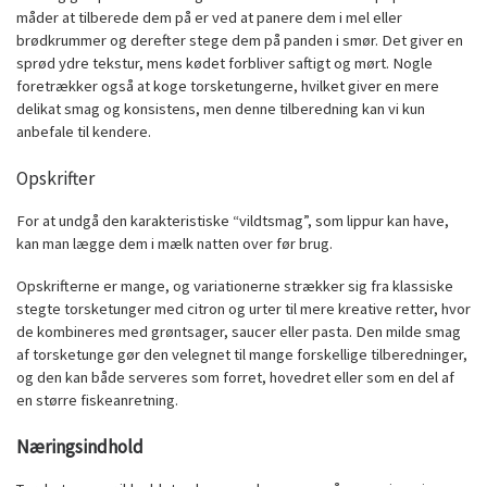
måder at tilberede dem på er ved at panere dem i mel eller
brødkrummer og derefter stege dem på panden i smør. Det giver en
sprød ydre tekstur, mens kødet forbliver saftigt og mørt. Nogle
foretrækker også at koge torsketungerne, hvilket giver en mere
delikat smag og konsistens, men denne tilberedning kan vi kun
anbefale til kendere.
Opskrifter
For at undgå den karakteristiske “vildtsmag”, som lippur kan have,
kan man lægge dem i mælk natten over før brug.
Opskrifterne er mange, og variationerne strækker sig fra klassiske
stegte torsketunger med citron og urter til mere kreative retter, hvor
de kombineres med grøntsager, saucer eller pasta. Den milde smag
af torsketunge gør den velegnet til mange forskellige tilberedninger,
og den kan både serveres som forret, hovedret eller som en del af
en større fiskeanretning.
Næringsindhold