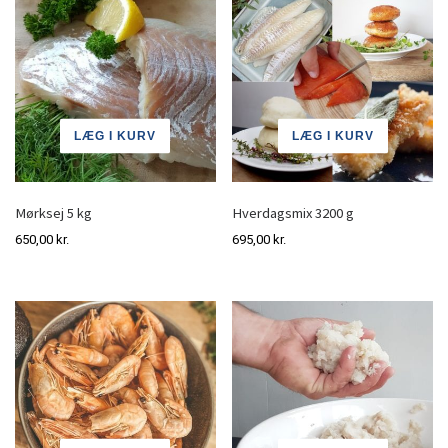
LÆG I KURV
LÆG I KURV
Mørksej 5 kg
Hverdagsmix 3200 g
650,00
kr.
695,00
kr.