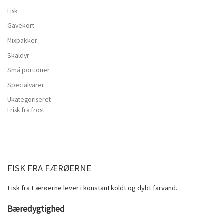
Fisk
Gavekort
Mixpakker
Skaldyr
Små portioner
Specialvarer
Ukategoriseret
Frisk fra frost
FISK FRA FÆRØERNE
Fisk fra Færøerne lever i konstant koldt og dybt farvand.
B
æredygtighed