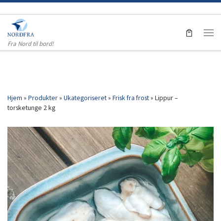
Skip to content
Men
Fra Nord til bord!
Hjem
»
Produkter
»
Ukategoriseret
»
Frisk fra frost
»
Lippur –
torsketunge 2 kg