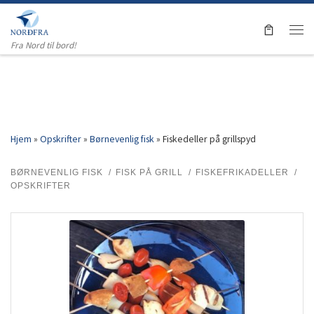
Skip to content
Men
Fra Nord til bord!
Hjem
»
Opskrifter
»
Børnevenlig fisk
»
Fiskedeller på grillspyd
BØRNEVENLIG FISK
FISK PÅ GRILL
FISKEFRIKADELLER
OPSKRIFTER