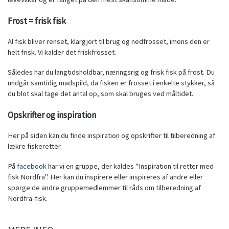
Frost = frisk fisk
Al fisk bliver renset, klargjort til brug og nedfrosset, imens den er
helt frisk. Vi kalder det friskfrosset.
Således har du langtidsholdbar, næringsrig og frisk fisk på frost. Du
undgår samtidig madspild, da fisken er frosset i enkelte stykker, så
du blot skal tage det antal op, som skal bruges ved måltidet.
Opskrifter og inspiration
Her på siden kan du finde inspiration og opskrifter til tilberedning af
lækre fiskeretter.
På
facebook
har vi en gruppe, der kaldes "Inspiration til retter med
fisk Nordfra". Her kan du inspirere eller inspireres af andre eller
spørge de andre gruppemedlemmer til råds om tilberedning af
Nordfra-fisk.