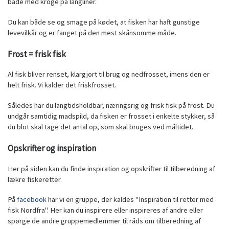
både med kroge på langliner.
Du kan både se og smage på kødet, at fisken har haft gunstige
levevilkår og er fanget på den mest skånsomme måde.
Frost = frisk fisk
Al fisk bliver renset, klargjort til brug og nedfrosset, imens den er
helt frisk. Vi kalder det friskfrosset.
Således har du langtidsholdbar, næringsrig og frisk fisk på frost. Du
undgår samtidig madspild, da fisken er frosset i enkelte stykker, så
du blot skal tage det antal op, som skal bruges ved måltidet.
Opskrifter og inspiration
Her på siden kan du finde inspiration og opskrifter til tilberedning af
lækre fiskeretter.
På
facebook
har vi en gruppe, der kaldes "Inspiration til retter med
fisk Nordfra". Her kan du inspirere eller inspireres af andre eller
spørge de andre gruppemedlemmer til råds om tilberedning af