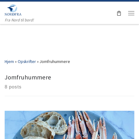
Skip to content
Men
Fra Nord til bord!
Hjem
»
Opskrifter
»
Jomfruhummere
Jomfruhummere
8 posts