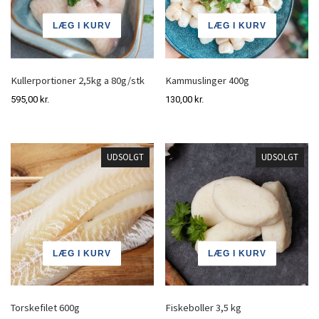
LÆG I KURV
LÆG I KURV
Kullerportioner 2,5kg a 80g/stk
Kammuslinger 400g
595,00
kr.
130,00
kr.
UDSOLGT
UDSOLGT
LÆG I KURV
LÆG I KURV
Torskefilet 600g
Fiskeboller 3,5 kg