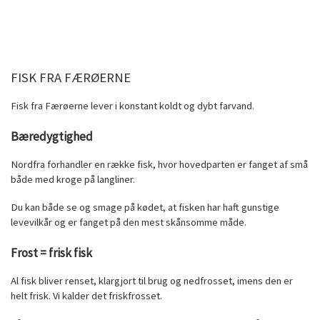
FISK FRA FÆRØERNE
Fisk fra Færøerne lever i konstant koldt og dybt farvand.
B
æredygtighed
Nordfra forhandler en række fisk, hvor hovedparten er fanget af små
både med kroge på langliner.
Du kan både se og smage på kødet, at fisken har haft gunstige
levevilkår og er fanget på den mest skånsomme måde.
Frost = frisk fisk
Al fisk bliver renset, klargjort til brug og nedfrosset, imens den er
helt frisk. Vi kalder det friskfrosset.